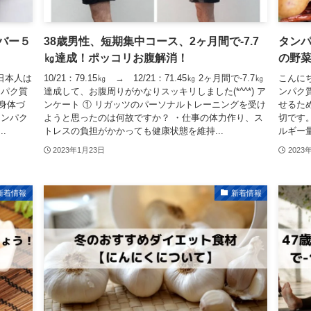
バー５
38歳男性、短期集中コース、2ヶ月間で-7.7
タン
㎏達成！ポッコリお腹解消！
の野菜
日本人は
10/21：79.15㎏ → 12/21：71.45㎏ 2ヶ月間で-7.7㎏
こんにち
ンパク質
達成して、お腹周りがかなりスッキリしました(*^^*) ア
ンパク
身体づ
ンケート ① リガッツのパーソナルトレーニングを受け
せるた
タンパク
ようと思ったのは何故ですか？ ・仕事の体力作り、ス
切です
.
トレスの負担がかかっても健康状態を維持...
ルギー
2023年1月23日
2023
新着情報
新着情報