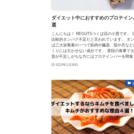
ダイエット中におすすめのプロテイン
選
こんにちは！ REGUTSつくば店の小貫です。 
比較的タンパク不足だと言われています。 タ
は三大栄養素の一つで筋肉や臓器、肌や爪など
くりには欠かせない成分です。 普段の食事で
質が不足しがちな方にはプロテインバーを間食..
2023年1月26日