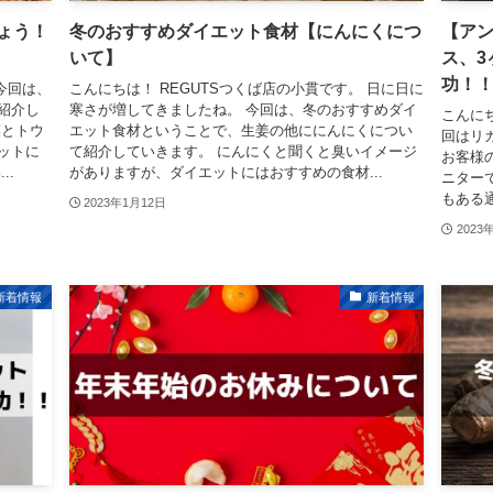
ょう！
冬のおすすめダイエット食材【にんにくにつ
【アン
いて】
ス、3
功！
今回は、
こんにちは！ REGUTSつくば店の小貫です。 日に日に
紹介し
寒さが増してきましたね。 今回は、冬のおすすめダイ
こんに
菜とトウ
エット食材ということで、生姜の他ににんにくについ
回はリ
ットに
て紹介していきます。 にんにくと聞くと臭いイメージ
お客様
..
がありますが、ダイエットにはおすすめの食材...
ニター
もある通
2023年1月12日
2023
新着情報
新着情報