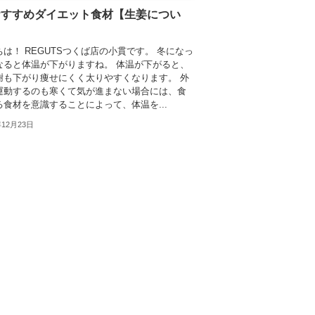
おすすめダイエット食材【生姜につい
は！ REGUTSつくば店の小貫です。 冬になっ
なると体温が下がりますね。 体温が下がると、
謝も下がり痩せにくく太りやすくなります。 外
運動するのも寒くて気が進まない場合には、食
る食材を意識することによって、体温を...
年12月23日