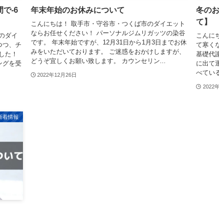
で-6
年末年始のお休みについて
冬の
て】
こんにちは！ 取手市・守谷市・つくば市のダイエット
ならお任せください！ パーソナルジムリガッツの染谷
6㎏のダイ
こんにち
です。 年末年始ですが、12月31日から1月3日までお休
つつ、チ
て寒く
みをいただいております。 ご迷惑をおかけしますが、
した！
基礎代
どうぞ宜しくお願い致します。 カウンセリン...
ングを受
に出て
べてい
2022年12月26日
2022
新着情報