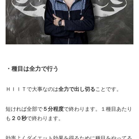
・種目は全力で行う
ＨＩＩＴで大事なのは
全力で出し切る
ことです。
短ければ全部で
５分程度
で終わります。１種目あたり
も
２０秒
で終わります。
効率よくダイエット効果を得るために種目をやってる