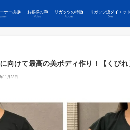
ーナー挨拶
お客様の声
リガッツの特徴
リガッツ流ダイエッ
rainer
Voice
About
Diet
式に向けて最高の美ボディ作り！【くびれ
2年11月28日