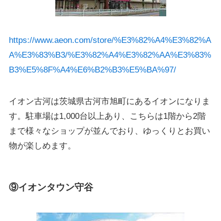
https://www.aeon.com/store/%E3%82%A4%E3%82%A
A%E3%83%B3/%E3%82%A4%E3%82%AA%E3%83%
B3%E5%8F%A4%E6%B2%B3%E5%BA%97/
イオン古河は茨城県古河市旭町にあるイオンになりま
す。駐車場は1,000台以上あり、こちらは1階から2階
まで様々なショップが並んでおり、ゆっくりとお買い
物が楽しめます。
⑨イオンタウン守谷