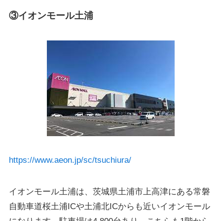
③イオンモール土浦
https://www.aeon.jp/sc/tsuchiura/
イオンモール土浦は、茨城県土浦市上高津にある常磐
自動車道桜土浦ICや土浦北ICからも近いイオンモール