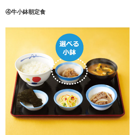
④牛小鉢朝定食