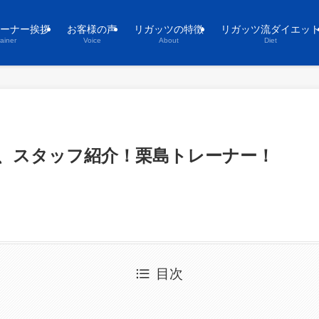
ーナー挨拶
お客様の声
リガッツの特徴
リガッツ流ダイエッ
rainer
Voice
About
Diet
、スタッフ紹介！栗島トレーナー！
目次