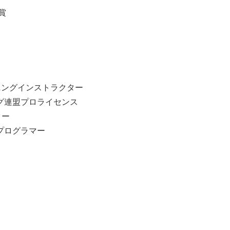
賞
ーニングインストラクター
グ連盟プロライセンス
ター
プログラマー