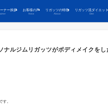
ーナー挨拶
お客様の声
リガッツの特徴
リガッツ流ダイエッ
rainer
Voice
About
Diet
ソナルジムリガッツがボディメイクをし
です。